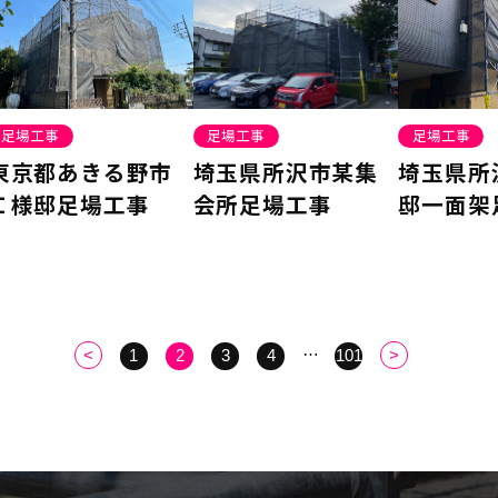
足場工事
足場工事
足場工事
東京都あきる野市
埼玉県所沢市某集
埼玉県所
Ｉ様邸足場工事
会所足場工事
邸一面架
…
<
1
2
3
4
101
>