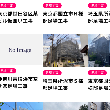
足場工事
足場工事
足場工事
東京都世田谷区某
東京都国立市Ｎ様
埼玉県所
ビル仮囲い工事
邸足場工事
邸足場工
足場工事
足場工事
足場工事
神奈川県横浜市空
埼玉県所沢市Ｓ様
東京都国
き家足場工事
邸足場工事
様邸足場