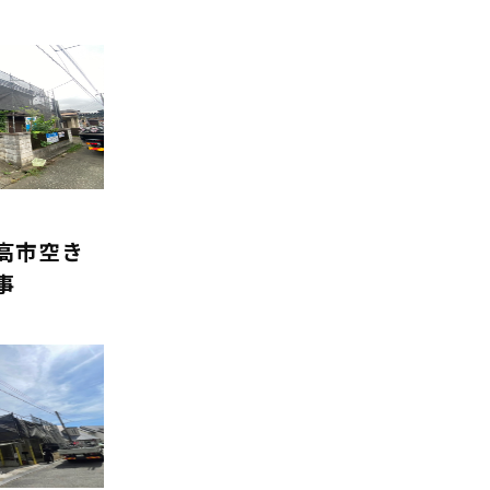
高市空き
事