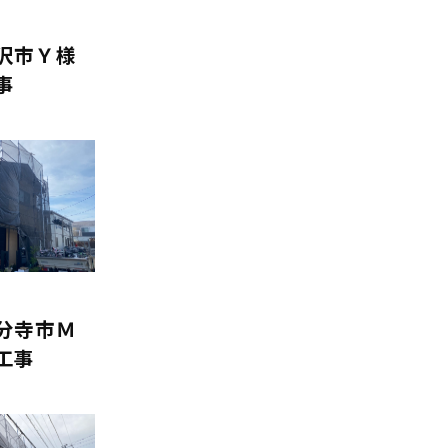
沢市Ｙ様
事
分寺市Ｍ
工事