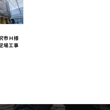
沢市Ｈ様
足場工事