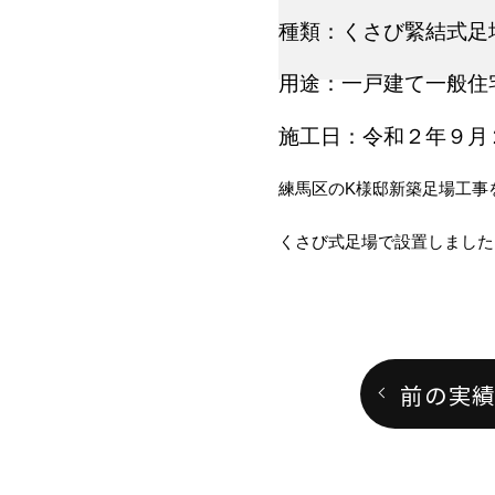
種類：くさび緊結式足
用途：一戸建て一般住
施工日：令和２年９月
練馬区のK様邸新築足場工事
くさび式足場で設置しました
前の実