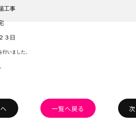
場工事
宅
２３日
を行いました。
。
績へ
一覧へ戻る
次