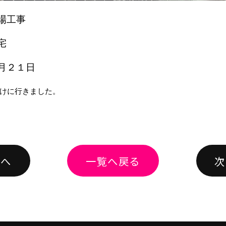
場工事
宅
月２１日
けに行きました。
績へ
一覧へ戻る
次