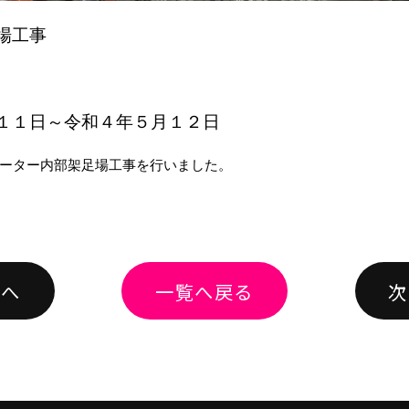
場工事
１１日～令和４年５月１２日
ーター内部架足場工事を行いました。
績へ
一覧へ戻る
次