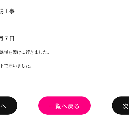
場工事
月７日
足場を架けに行きました。
トで囲いました。
績へ
一覧へ戻る
次