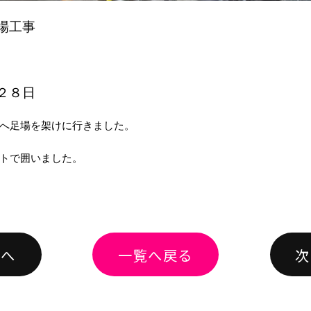
場工事
２８日
へ足場を架けに行きました。
トで囲いました。
績へ
一覧へ戻る
次