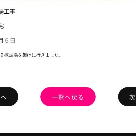
場工事
宅
月５日
２棟足場を架けに行きました。
績へ
一覧へ戻る
次