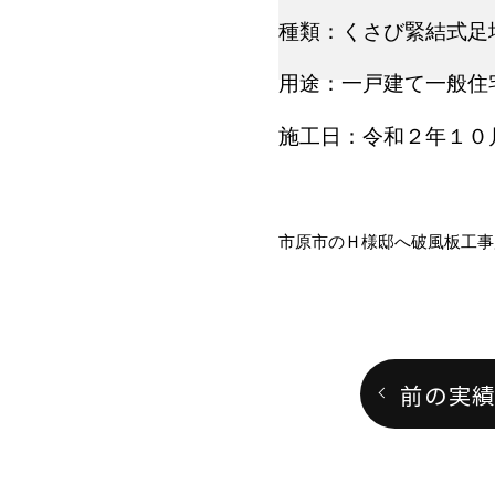
種類：くさび緊結式足
用途：一戸建て一般住
施工日：令和２年１０
市原市のＨ様邸へ破風板工事
前の実