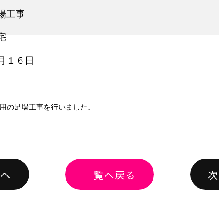
場工事
宅
月１６日
用の足場工事を行いました。
績へ
一覧へ戻る
次