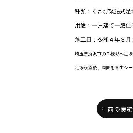
種類：くさび緊結式足
用途：一戸建て一般住
施工日：令和４年３月
埼玉県所沢市のＴ様邸へ足場
足場設置後、周囲を養生シー
前の実