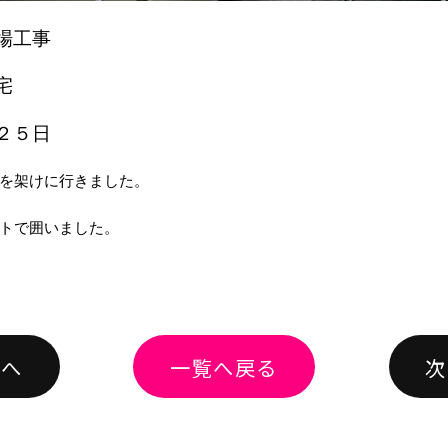
場工事
宅
２５日
を架けに行きました。
トで囲いました。
績へ
一覧へ戻る
次