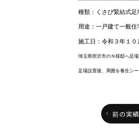
種類：くさび緊結式足
用途：一戸建て一般住
施工日：令和３年１０
埼玉県所沢市のＮ様邸へ足場
足場設置後、周囲を養生シー
前の実