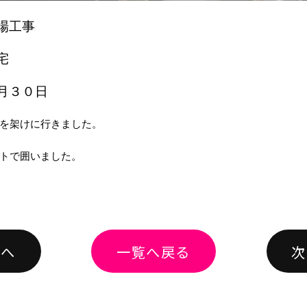
場工事
宅
月３０日
を架けに行きました。
トで囲いました。
績へ
一覧へ戻る
次