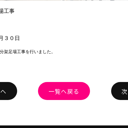
場工事
月３０日
分架足場工事を行いました。
績へ
一覧へ戻る
次