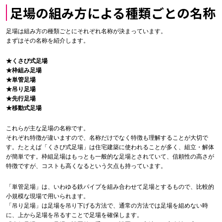
足場の組み方による種類ごとの名称
足場は組み方の種類ごとにそれぞれ名称が決まっています。
まずはその名称を紹介します。
★くさび式足場
★枠組み足場
★単管足場
★吊り足場
★先行足場
★移動式足場
これらが主な足場の名称です。
それぞれ特徴が違いますので、名称だけでなく特徴も理解することが大切で
す。たとえば「くさび式足場」は住宅建築に使われることが多く、組立・解体
が簡単です。枠組足場はもっとも一般的な足場とされていて、信頼性の高さが
特徴ですが、コストも高くなるという欠点も持っています。
「単管足場」は、いわゆる鉄パイプを組み合わせて足場とするもので、比較的
小規模な現場で用いられます。
「吊り足場」は足場を吊り下げる方法で、通常の方法では足場を組めない時
に、上から足場を吊るすことで足場を確保します。