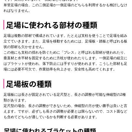
単管足場の場合、この二側足場か一側足場のどちらを利用するかも検討しなけ
ればなりません。
足場に使われる部材の種類
足場は複数の部材で構成されています。たとえば支柱を使うことで足場を組み
立てていきます。また、足場を移動するためには、足場板・踏板と呼ばれる板
状の部材も欠かせません。
この他にも支柱の揺れを防ぐために「ブレス」と呼ばれる部材が使われたり、
垂直材と水平材を固定するために方杖が使われたりします。一側足場の組立に
はブラケットが使われ、落下防止には手すりが使われます。こうした部材も足
場には必要不可欠で、作業効率を向上させ、安全性も高めてくれます。
足場板の種類
足場板には長さが固定されている定尺型と、長さの調整が可能な伸縮型の2種
類があります。
定尺型の場合、長さの調整ができないため、伸縮型の方が使い勝手は良いと言
えます。ですが、必ずしも長さの調整が必要とは限らないので、コスト面など
も含めてどちらが適しているかを判断する必要があります。
足場に使われるブラケットの種類