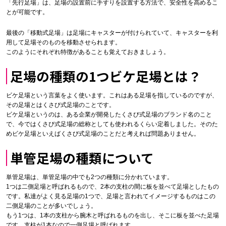
「先行足場」は、足場の設置前に手すりを設置する方法で、安全性を高めるこ
とが可能です。
最後の「移動式足場」は足場にキャスターが付けられていて、キャスターを利
用して足場そのものを移動させられます。
このようにそれぞれ特徴があることも覚えておきましょう。
足場の種類の1つビケ足場とは？
ビケ足場という言葉をよく使います。これはある足場を指しているのですが、
その足場とはくさび式足場のことです。
ビケ足場というのは、ある企業が開発したくさび式足場のブランド名のこと
で、今ではくさび式足場の総称としても使われるくらい定着しました。そのた
めビケ足場といえばくさび式足場のことだと考えれば問題ありません。
単管足場の種類について
単管足場は、単管足場の中でも2つの種類に分かれています。
1つは二側足場と呼ばれるもので、2本の支柱の間に板を並べて足場としたもの
です。私達がよく見る足場の1つで、足場と言われてイメージするものはこの
二側足場のことが多いでしょう。
もう1つは、1本の支柱から腕木と呼ばれるものを出し、そこに板を並べた足場
です。支柱が1本なので一側足場と呼ばれます。