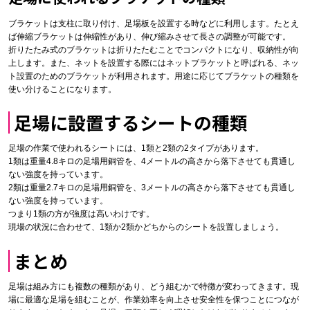
ブラケットは支柱に取り付け、足場板を設置する時などに利用します。たとえ
ば伸縮ブラケットは伸縮性があり、伸び縮みさせて長さの調整が可能です。
折りたたみ式のブラケットは折りたたむことでコンパクトになり、収納性が向
上します。また、ネットを設置する際にはネットブラケットと呼ばれる、ネッ
ト設置のためのブラケットが利用されます。用途に応じてブラケットの種類を
使い分けることになります。
足場に設置するシートの種類
足場の作業で使われるシートには、1類と2類の2タイプがあります。
1類は重量4.8キロの足場用銅管を、4メートルの高さから落下させても貫通し
ない強度を持っています。
2類は重量2.7キロの足場用銅管を、3メートルの高さから落下させても貫通し
ない強度を持っています。
つまり1類の方が強度は高いわけです。
現場の状況に合わせて、1類か2類かどちからのシートを設置しましょう。
まとめ
足場は組み方にも複数の種類があり、どう組むかで特徴が変わってきます。現
場に最適な足場を組むことが、作業効率を向上させ安全性を保つことにつなが