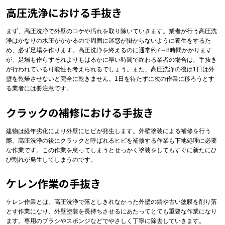
高圧洗浄における手抜き
まず、高圧洗浄で外壁のコケや汚れを取り除いていきます。業者が行う高圧洗
浄はかなりの水圧がかかるので周囲に迷惑が掛からないように養生をするた
め、必ず足場を作ります。高圧洗浄を終えるのに通常約7～8時間かかります
が、足場も作らずそれよりもはるかに早い時間で終わる業者の場合は、手抜き
が行われている可能性も考えられるでしょう。また、高圧洗浄の後は1日は外
壁を乾燥させないと完全に乾きません。1日を待たずに次の作業に移ろうとす
る業者には要注意です。
クラックの補修における手抜き
建物は経年劣化により外壁にヒビが発生します。外壁塗装による補修を行う
際、高圧洗浄の後にクラックと呼ばれるヒビを補修する作業も下地処理に必要
な作業です。この作業を怠ってしまうとせっかく塗装をしてもすぐに新たにひ
び割れが発生してしまうのです。
ケレン作業の手抜き
ケレン作業とは、高圧洗浄で落としきれなかった外壁の錆や古い塗膜を削り落
とす作業になり、外壁塗装を長持ちさせるにあたってとても重要な作業になり
ます。専用のブラシやスポンジなどでやさしく丁寧に除去していきます。