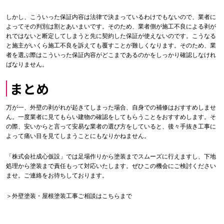
しかし、こういった保証内容は法律で決まっているわけでもないので、業者に
よってその判別は割とあいまいです。そのため、業者側が施工不良による剥が
れではないと断定してしまうと先に契約した保証が使えないのです。こうなる
と施主がいくら施工不良を訴えても覆すことが難しくなります。そのため、業
者を選ぶ際はこういった保証内容がどこまであるのかをしっかり確認しなけれ
ばなりません。
まとめ
万が一、外壁の剥がれが起きてしまった場合、自身での補修はおすすめしませ
ん。一度業者に見てもらい建物の確認をしてもらうことをおすすめします。そ
の際、安いからと言って安易な業者の選び方をしていると、後々手抜き工事に
よって痛い目を見てしまうことにもなりかねません。
「株式会社成心仮設」では足場作りから塗装までスムーズに行えますし、下地
処理から塗装まで責任もって対応いたします。ぜひこの機会にご検討ください
ませ。ご連絡をお待ちしております。
＞外壁塗装・屋根塗装工事ご相談はこちらまで