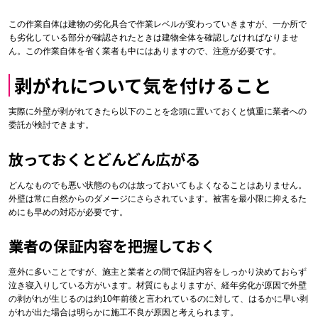
この作業自体は建物の劣化具合で作業レベルが変わっていきますが、一か所で
も劣化している部分が確認されたときは建物全体を確認しなければなりませ
ん。この作業自体を省く業者も中にはありますので、注意が必要です。
剥がれについて気を付けること
実際に外壁が剥がれてきたら以下のことを念頭に置いておくと慎重に業者への
委託が検討できます。
放っておくとどんどん広がる
どんなものでも悪い状態のものは放っておいてもよくなることはありません。
外壁は常に自然からのダメージにさらされています。被害を最小限に抑えるた
めにも早めの対応が必要です。
業者の保証内容を把握しておく
意外に多いことですが、施主と業者との間で保証内容をしっかり決めておらず
泣き寝入りしている方がいます。材質にもよりますが、経年劣化が原因で外壁
の剥がれが生じるのは約10年前後と言われているのに対して、はるかに早い剥
がれが出た場合は明らかに施工不良が原因と考えられます。