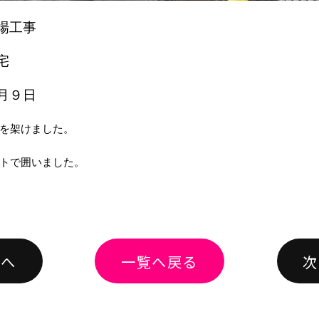
場工事
宅
月９日
を架けました。
トで囲いました。
績へ
一覧へ戻る
次