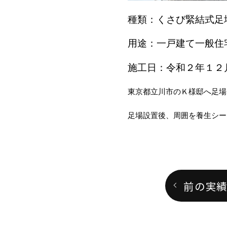
種類：くさび緊結式足
用途：一戸建て一般住
施工日：令和２年１２
東京都立川市のＫ様邸へ足場
足場設置後、周囲を養生シー
前の実