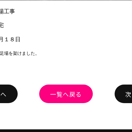
場工事
宅
月１８日
足場を架けました。
績へ
一覧へ戻る
次